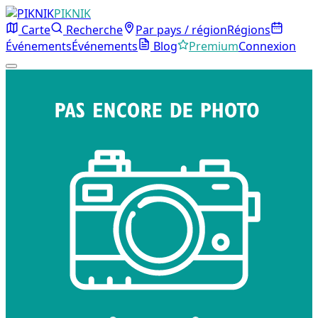
PIKNIK
Carte
Recherche
Par pays / région
Régions
Événements
Événements
Blog
Premium
Connexion